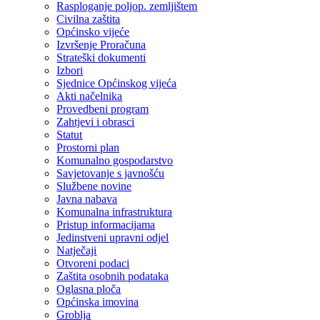
Rasploganje poljop. zemljištem
Civilna zaštita
Općinsko vijeće
Izvršenje Proračuna
Strateški dokumenti
Izbori
Sjednice Općinskog vijeća
Akti načelnika
Provedbeni program
Zahtjevi i obrasci
Statut
Prostorni plan
Komunalno gospodarstvo
Savjetovanje s javnošću
Službene novine
Javna nabava
Komunalna infrastruktura
Pristup informacijama
Jedinstveni upravni odjel
Natječaji
Otvoreni podaci
Zaštita osobnih podataka
Oglasna ploča
Općinska imovina
Groblja