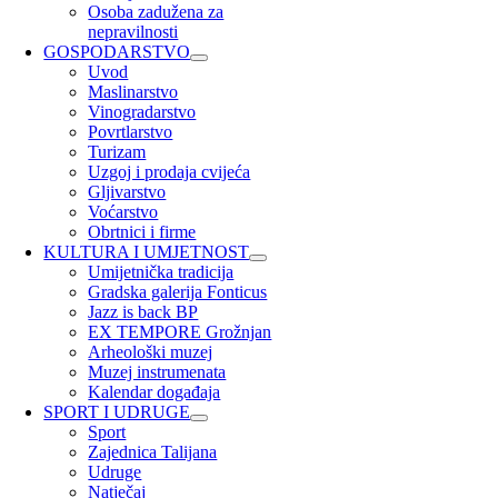
Osoba zadužena za
nepravilnosti
GOSPODARSTVO
Uvod
Maslinarstvo
Vinogradarstvo
Povrtlarstvo
Turizam
Uzgoj i prodaja cvijeća
Gljivarstvo
Voćarstvo
Obrtnici i firme
KULTURA I UMJETNOST
Umijetnička tradicija
Gradska galerija Fonticus
Jazz is back BP
EX TEMPORE Grožnjan
Arheološki muzej
Muzej instrumenata
Kalendar događaja
SPORT I UDRUGE
Sport
Zajednica Talijana
Udruge
Natječaj