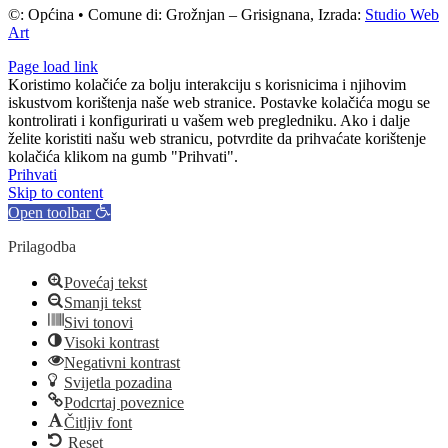
©: Općina • Comune di: Grožnjan – Grisignana, Izrada:
Studio Web
Art
Page load link
Koristimo kolačiće za bolju interakciju s korisnicima i njihovim
iskustvom korištenja naše web stranice. Postavke kolačića mogu se
kontrolirati i konfigurirati u vašem web pregledniku. Ako i dalje
želite koristiti našu web stranicu, potvrdite da prihvaćate korištenje
kolačića klikom na gumb "Prihvati".
Prihvati
Skip to content
Open toolbar
Prilagodba
Povećaj tekst
Smanji tekst
Sivi tonovi
Visoki kontrast
Negativni kontrast
Svijetla pozadina
Podcrtaj poveznice
Čitljiv font
Reset