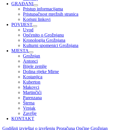
GRAĐANI
Pristup informacijama
Pristupačnost mrežnih stranica
Korisni linkovi
POVIJEST
Uvod
Općenito o Grožnjanu
Kronologija Grožnjana
Kulturni spomenici Grožnjana
MJESTA
Grožnjan
Antonci
Bijele zemlje
Dolina rijeke Mirne
Kostanjica
Kuberton
Makovci
Martinčići
Parenzana
Šterna
Vrnjak
Završje
KONTAKT
Godišnji izvještaj o izvršenju Proračuna Općine Grožnjan