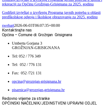
rekreaciji za Općinu Grožnjan-Grisignana za 2025. godinu
Godišnji izvještaj o izvršenju Programa javnih potreba u oblasti
predškolskog odgoja i školskog obrazovanja za 2025. godinu
swebart
2026-06-03T06:07:35+00:00
Kontaktirajte nas
Općina – Comune di: Grožnjan Grisignana
Umberta Gorjana 3
GROŽNJAN-GRISIGNANA
Tel: 052 / 776 349
Tel: 052 / 776 131
Fax: 052 /721 131
opcina@groznjan-grisignana.hr
pisarnica@groznjan-grisignana.hr
Redovno vrijeme za stranke
OPĆINSKI NAČELNIK/JEDINSTVENI UPRAVNI ODJEL