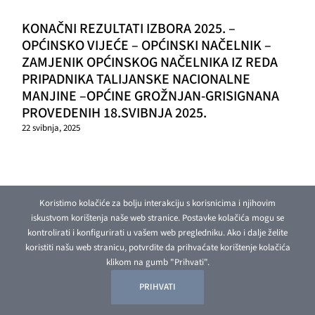
KONAČNI REZULTATI IZBORA 2025. –
OPĆINSKO VIJEĆE – OPĆINSKI NAČELNIK –
ZAMJENIK OPĆINSKOG NAČELNIKA IZ REDA
PRIPADNIKA TALIJANSKE NACIONALNE
MANJINE –OPĆINE GROŽNJAN-GRISIGNANA
PROVEDENIH 18.SVIBNJA 2025.
22 svibnja, 2025
Koristimo kolačiće za bolju interakciju s korisnicima i njihovim
iskustvom korištenja naše web stranice. Postavke kolačića mogu se
kontrolirati i konfigurirati u vašem web pregledniku. Ako i dalje želite
koristiti našu web stranicu, potvrdite da prihvaćate korištenje kolačića
klikom na gumb "Prihvati".
PRIHVATI